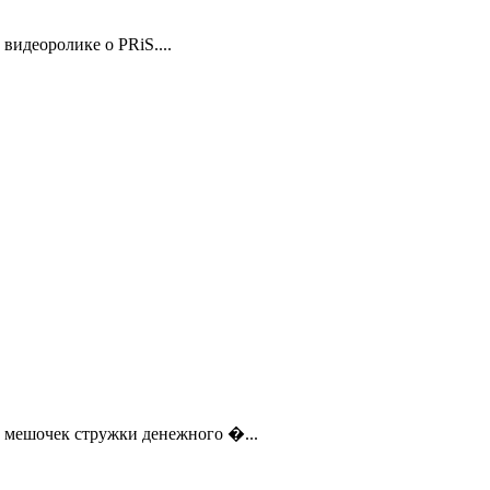
идеоролике о PRiS....
 мешочек стружки денежного �...